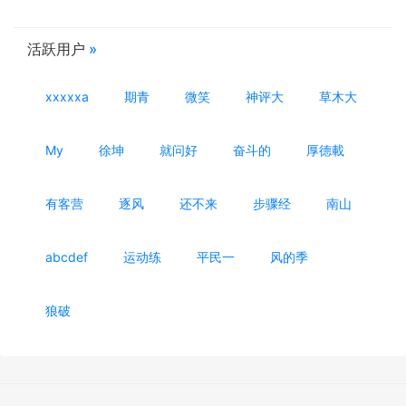
活跃用户
»
xxxxxa
期青
微笑
神评大
草木大
My
徐坤
就问好
奋斗的
厚德載
有客营
逐风
还不来
步骤经
南山
abcdef
运动练
平民一
风的季
狼破