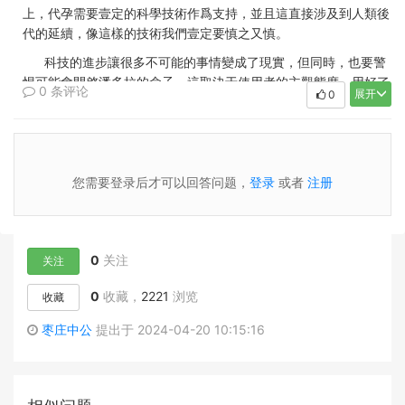
上，代孕需要壹定的科學技術作爲支持，並且這直接涉及到人類後
代的延續，像這樣的技術我們壹定要慎之又慎。
科技的進步讓很多不可能的事情變成了現實，但同時，也要警
惕可能會開啓潘多拉的盒子。這取決于使用者的主觀態度，用好了
0 条评论
展开
0
就能造福人類，用不好就會給人類社會帶來災難性沖擊，科技本身
沒有錯，錯的是使用的人。
我相信，壹開始的研究遺傳的生物學家，不會想到克隆和代孕
這件事。只不過當技術能夠提供支持，在利益杠杆的驅動下，有人
您需要登录后才可以回答问题，
登录
或者
注册
開始嘗試並逐漸的形成壹條灰色産業鏈，當時機成熟，它就可以正
大光明的走出來。
這個時機就是我們、社會能夠認可的、接受的節點。代孕這件
事，我們還不能夠完全接受，中國的倫理道德還不允許，但中國有
0
关注
关注
4000萬不孕不育患者該怎麽辦，只能領養嗎？這樣，矛盾就來
0
收藏，
2221
浏览
收藏
了，技術上沒問題，可道德上不允許。
這種矛盾其實是由于發展相對過快的科技與社會意識的不同步
枣庄中公
提出于 2024-04-20 10:15:16
引起的，在短期內人們還不能夠打破這種道德法律的範式。
科技愈發挑戰人的底線，如超級病毒、核武爆炸、煙草技術、
基因檢測、整容變性以及人種改造等，以煙草技術爲例，吸煙有害