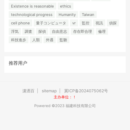
Existence is reasonable
ethics
technological progress
Humanity
Taiwan
cell phone
量子コンピュータ
vr
監控
視訊
偵探
浮気
調査
探偵
自由意志
存在即合理
倫理
科技進步
人類
外遇
監聽
推荐用户
潇洒百
|
sitemap
|
冀ICP备2024075062号
主办单位：！
Powered ©2023 福建科技有限公司