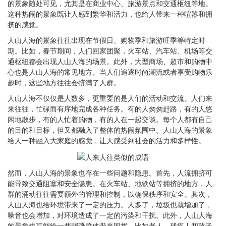
的景象随处可见，尤其是在商业中心、旅游景点和交通枢纽等地。
这种热闹的景象既让人感到繁华和活力，也给人带来一种喧嚣和拥
挤的感觉。
人山人海的景象往往出现在节假日、购物季和旅游旺季等特定时
期。比如，春节期间，人们回家团聚，火车站、汽车站、机场等交
通枢纽都会出现人山人海的场景。此外，大型商场、超市和购物中
心也是人山人海的常见地方。当人们追逐时尚潮流或者享受购物乐
趣时，这些地方往往会挤满了人群。
人山人海不仅仅是人数多，更重要的是人们的活动和交流。人们来
来往往，忙碌而有序地完成各种任务。有的人匆匆赶路，有的人悠
闲地散步，有的人忙着购物，有的人在一起交谈。每个人都有自己
的目的和目标，但又都融入了整体的热闹氛围中。人山人海的景象
给人一种融入大家庭的感觉，让人感受到社会的活力和多样性。
然而，人山人海的景象也存在一些问题和隐患。首先，人流拥挤可
能导致交通阻塞和安全隐患。在火车站、地铁站等拥挤的地方，人
群的涌动往往需要额外的管理和控制，以确保秩序和安全。其次，
人山人海也给环境带来了一定的压力。人多了，垃圾也就增加了，
噪音也会增加，对环境造成了一定的污染和干扰。此外，人山人海
的景象也可能给一些弱势群体带来困扰，比如老人、残疾人和孩子